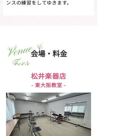
ンスの練習をしてゆきます。
V
e
n
u
e
&
F
e
e
会場・料金
s
松井楽器店
- 東大阪教室 -