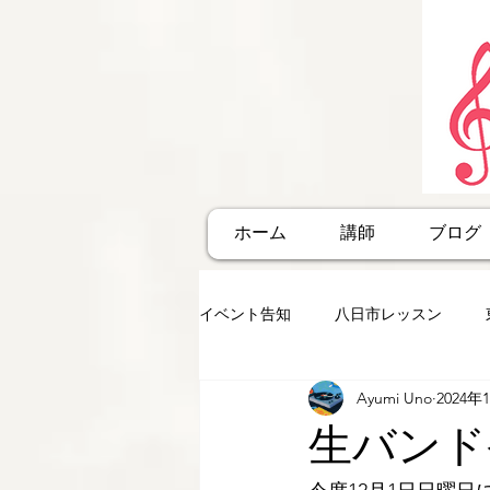
ホーム
講師
ブログ
イベント告知
八日市レッスン
Ayumi Uno
2024年
生バンド