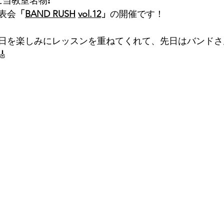
当教室名物❗️
表会
「
BAND RUSH
vol.12
」
の開催です！
日を楽しみにレッスンを重ねてくれて、先日はバンドさ
