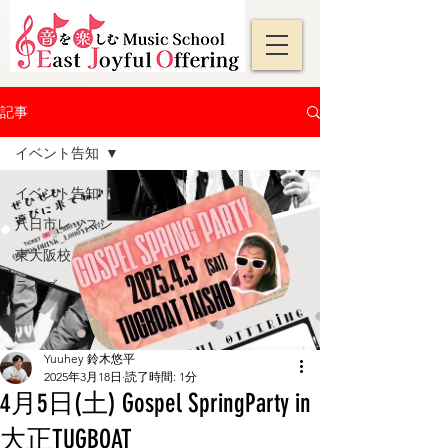
記事
イベント告知
イベント告知
八日市レッスン
東大阪校
ライブ
Yuuhey 鈴木悠平
2025年3月18日
読了時間: 1分
4月5日(土) Gospel SpringParty in
大正TUGBOAT