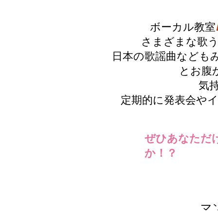
ボーカル教室
さまざまな歌うに
日本の歌謡曲なども
とお腹から声を
気持ちよさ、楽
定期的に発表会やイ
ぜひあなただ
か！？
マ