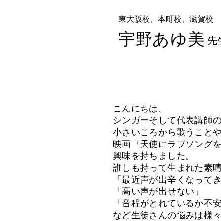
東大阪校、本町校、滋賀校
​宇野あゆ美
​先
​こんにちは。
シンガーそして代表講師の
小さいころから歌うこと
映画『天使にラブソング
興味を持ちました。
誰しも持って生まれた素
「最近声が出辛くなって
「高い声が出せない」
「音程がとれているか不
など生徒さんの悩みは様