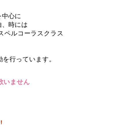
を中心に
、時には
スペルコーラスクラス
！
動を行っています。
歌いません
！