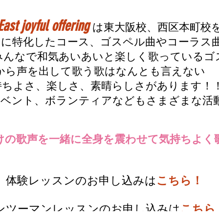
East joyful offering
は東大阪校、西区本町校
特化したコース、ゴスペル曲やコーラス曲
みんなで
和気あいあいと楽しく歌っているゴ
出して歌う歌はなんとも言えない
しさ、素晴らしさがあります！
ベント、ボランティアなどもさまざまな活
けの歌声を一緒に全身を震わせて気持ちよく
体験レッスンのお申し込みは
こちら！
ンツーマンレッスンのお申し込みは
こちら