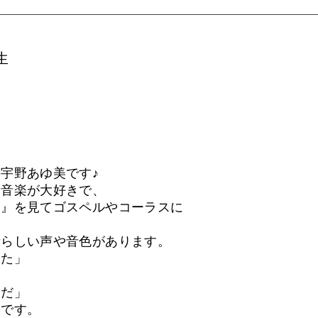
生
宇野あゆ美です♪
や音楽が大好きで、
を』を見てゴスペルやコーラスに
晴らしい声や音色があります。
きた」
安だ」
々です。